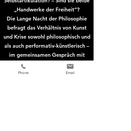
Selbstartikulation? – Sind sie beide
„Handwerke der Freiheit“?
Die Lange Nacht der Philosophie
befragt das Verhältnis von Kunst
und Krise sowohl philosophisch und
als auch performativ-künstlerisch –
im gemeinsamen Gespräch mit
dem Publikum und den
eingeladenen Künstler*innen,
Phone
Email
Literat*innen und Philosoph*innen.
Wie bei der Langen Nacht der
Philosophie üblich, gibt es den
ganzen Abend über in den
verschiedenen Räumen des Budde-
Hauses unterschiedliche